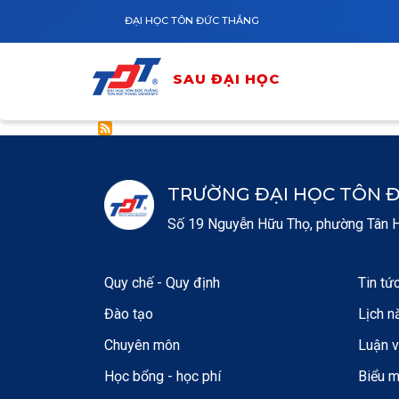
Nhảy đến nội dung
SAU ĐẠI HỌC
ĐẠI HỌC TÔN ĐỨC THẮNG
SAU ĐẠI HỌC
TRƯỜNG ĐẠI HỌC TÔN 
Số 19 Nguyễn Hữu Thọ, phường Tân Hư
Quy chế - Quy định
Tin tứ
Đào tạo
Lịch n
Chuyên môn
Luận 
Học bổng - học phí
Biểu 