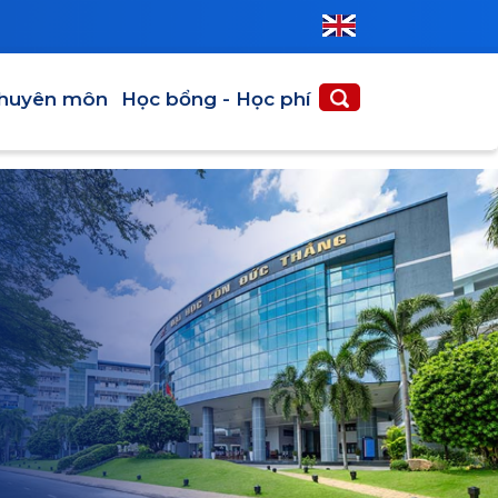
N MÔN
HỌC PHÍ - HỌC BỔNG
huyên môn
Học bổng - Học phí