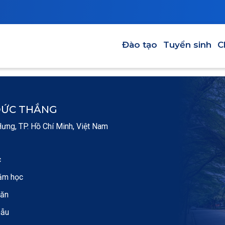
ĐÀO TẠO
TUYỂN SINH
CHUYÊ
Main navigation-VI
Đào tạo
Tuyển sinh
C
ĐỨC THẮNG
ng, TP. Hồ Chí Minh, Việt Nam
c
ăm học
văn
mẫu