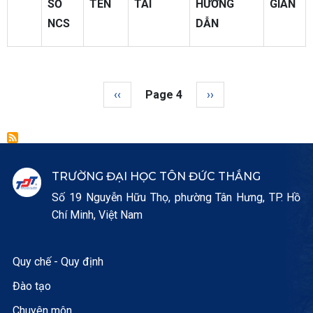
SỐ
TÊN
TÀI
HƯỚNG
GIAN
NCS
DẪN
Pagination
Trang trước
Next page
‹‹
Page 4
››
TRƯỜNG ĐẠI HỌC TÔN ĐỨC THẮNG
Số 19 Nguyễn Hữu Thọ, phường Tân Hưng, TP. Hồ
Chí Minh, Việt Nam
Quy chế - Quy định
Đào tạo
Chuyên môn