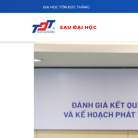
Nhảy đến nội dung
ĐẠI HỌC TÔN ĐỨC THẮNG
SAU ĐẠI HỌC