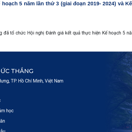
 hoạch 5 năm lần thứ 3 (giai đoạn 2019- 2024) và K
đã tổ chức Hội nghị Đánh giá kết quả thực hiện Kế hoạch 5 nă
ĐỨC THẮNG
ng, TP. Hồ Chí Minh, Việt Nam
c
ăm học
văn
mẫu