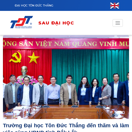
Nhảy đến nội dung
ĐẠI HỌC TÔN ĐỨC THẮNG
SAU ĐẠI HỌC
Trường Đại học Tôn Đức Thắng đến thăm và làm