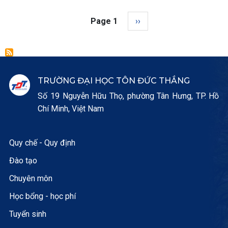
Pagination
Next page
Page 1
››
TRƯỜNG ĐẠI HỌC TÔN ĐỨC THẮNG
Số 19 Nguyễn Hữu Thọ, phường Tân Hưng, TP. Hồ
Chí Minh, Việt Nam
Quy chế - Quy định
Đào tạo
Chuyên môn
Học bổng - học phí
Tuyển sinh