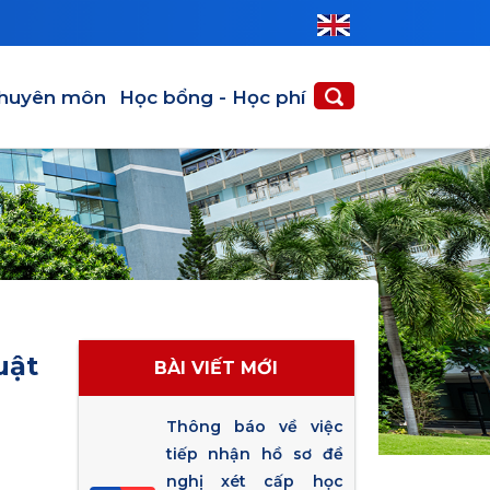
huyên môn
Học bổng - Học phí
uật
BÀI VIẾT MỚI
Thông báo về việc
tiếp nhận hồ sơ đề
nghị xét cấp học