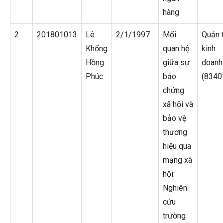
hàng
2
201801013
Lê
2/1/1997
Mối
Quản t
Khổng
quan hệ
kinh
Hồng
giữa sự
doanh
Phúc
bảo
(8340
chứng
xã hội và
bảo vệ
thương
hiệu qua
mạng xã
hội:
Nghiên
cứu
trường