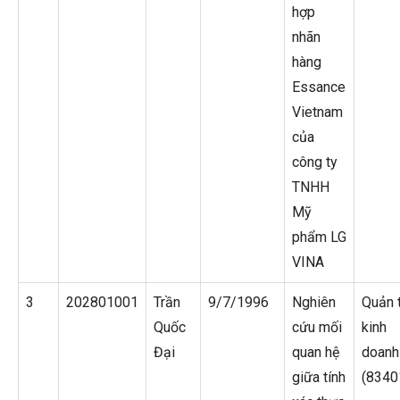
hợp
nhãn
hàng
Essance
Vietnam
của
công ty
TNHH
Mỹ
phẩm LG
VINA
3
202801001
Trần
9/7/1996
Nghiên
Quản t
Quốc
cứu mối
kinh
Đại
quan hệ
doanh
giữa tính
(8340