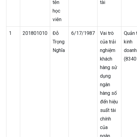
tên
tài
học
viên
1
201801010
Đỗ
6/17/1987
Vai trò
Quản t
Trọng
của trải
kinh
Nghĩa
nghiệm
doanh
khách
(8340
hàng sử
dụng
ngân
hàng số
đến hiệu
suất tài
chính
của
ngân