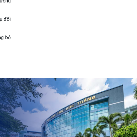
trường
ụ đối
ng bỏ