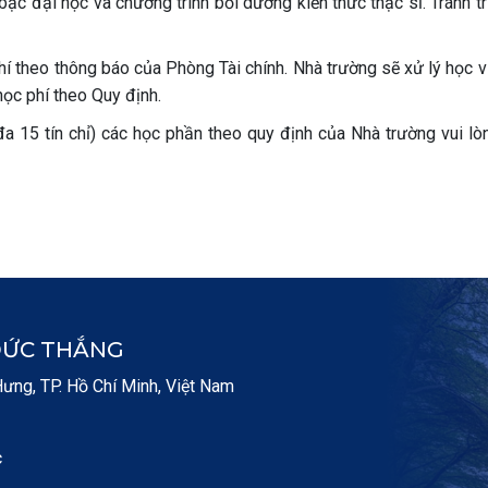
 bậc đại học và chương trình bồi dưỡng kiến thức thạc sĩ. Tránh 
hí theo thông báo của Phòng Tài chính. Nhà trường sẽ xử lý học v
học phí theo Quy định.
đa 15 tín chỉ) các học phần theo quy định của Nhà trường vui lò
ĐỨC THẮNG
ng, TP. Hồ Chí Minh, Việt Nam
c