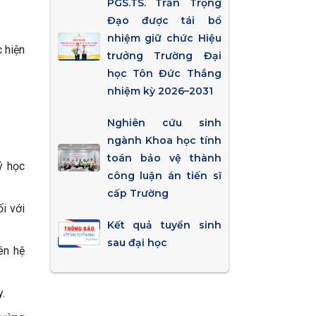
PGS.TS. Trần Trọng
Đạo được tái bổ
nhiệm giữ chức Hiệu
c hiện
trưởng Trường Đại
học Tôn Đức Thắng
nhiệm kỳ 2026–2031
Nghiên cứu sinh
ngành Khoa học tính
toán bảo vệ thành
ý học
công luận án tiến sĩ
cấp Trường
i với
Kết quả tuyển sinh
sau đại học
ên hệ
.