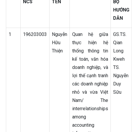
NCS
TÊN
BỘ
HƯỚNG
DẪN
1
196203003
Nguyễn
Quan hệ giữa
GS.TS.
Hữu
thực hiện hệ
Qian
Thiện
thống thông tin
Long
kế toán, văn hóa
Kweh
doanh nghiệp, và
TS.
lợi thế cạnh tranh
Nguyễn
các doanh nghiệp
Duy
nhỏ và vừa Việt
Sữu
Nam/ The
interrelationships
among
accounting