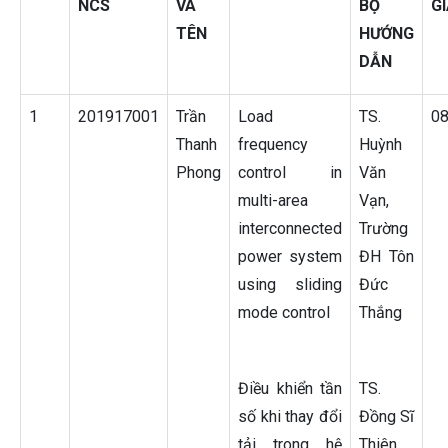
NCS
VÀ
BỘ
G
TÊN
HƯỚNG
DẪN
1
201917001
Trần
Load
TS.
0
Thanh
frequency
Huỳnh
Phong
control in
Văn
multi-area
Vạn,
interconnected
Trường
power system
ĐH Tôn
using sliding
Đức
mode control
Thắng
Điều khiển tần
TS.
số khi thay đổi
Đồng Sĩ
tải trong hệ
Thiên