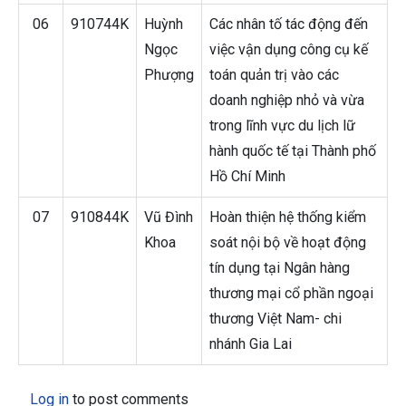
06
910744K
Huỳnh
Các nhân tố tác động đến
Ngọc
việc vận dụng công cụ kế
Phượng
toán quản trị vào các
doanh nghiệp nhỏ và vừa
trong lĩnh vực du lịch lữ
hành quốc tế tại Thành phố
Hồ Chí Minh
07
910844K
Vũ Đình
Hoàn thiện hệ thống kiểm
Khoa
soát nội bộ về hoạt động
tín dụng tại Ngân hàng
thương mại cổ phần ngoại
thương Việt Nam- chi
nhánh Gia Lai
Log in
to post comments