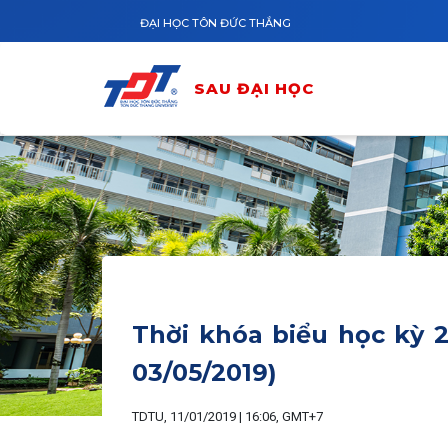
Nhảy đến nội dung
ĐẠI HỌC TÔN ĐỨC THẮNG
SAU ĐẠI HỌC
Thời khóa biểu học kỳ 
03/05/2019)
TDTU, 11/01/2019 | 16:06, GMT+7