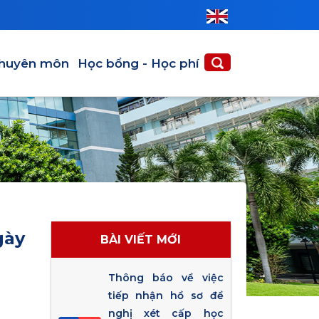
huyên môn
Học bổng - Học phí
gày
BÀI VIẾT MỚI
Thông báo về việc
tiếp nhận hồ sơ đề
nghị xét cấp học