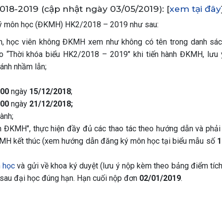
18-2019 (cập nhật ngày 03/05/2019): [
xem tại đây
 ký môn học (ĐKMH) HK2/2018 – 2019 như sau:
h, học viên không ĐKMH xem như không có tên trong danh sác
o “Thời khóa biểu HK2/2018 – 2019″ khi tiến hành ĐKMH, lưu 
ránh nhầm lẫn;
00
ngày
15/12/2018
;
00
ngày
21/12/2018;
ành;
n ĐKMH", thực hiện đầy đủ các thao tác theo hướng dẫn và phải
ĐKMH kết thúc (xem hướng dẫn đăng ký môn học tại biểu mẫu số
1
 học
và gửi về khoa ký duyệt (lưu ý nộp kèm theo bảng điểm tích 
sau đại học đúng hạn. Hạn cuối nộp đơn
02/01/2019
.