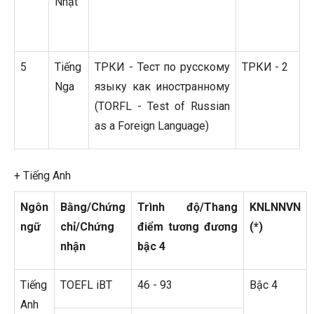
Nhật
5
Tiếng
ТРКИ - Тест по русскому
ТРКИ - 2
Nga
языку как иностранному
(TORFL - Test of Russian
as a Foreign Language)
+ Tiếng Anh
Ngôn
Bằng/Chứng
Trình độ/Thang
KNLNNVN
ngữ
chỉ/Chứng
điểm
tương đương
(*)
nhận
bậc 4
Tiếng
TOEFL iBT
46 - 93
Bậc 4
Anh