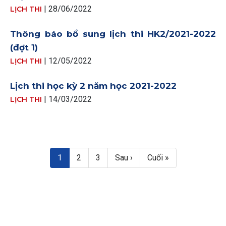
| 28/06/2022
LỊCH THI
Thông báo bổ sung lịch thi HK2/2021-2022
(đợt 1)
| 12/05/2022
LỊCH THI
Lịch thi học kỳ 2 năm học 2021-2022
| 14/03/2022
LỊCH THI
Pagination
Trang hiện thời
Trang
Trang
Next page
Last page
1
2
3
Sau ›
Cuối »