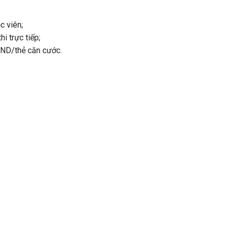
c viên;
hi trực tiếp;
MND/thẻ căn cước.