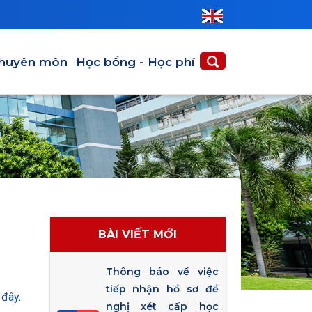
huyên môn
Học bổng - Học phí
BÀI VIẾT MỚI
Thông báo về việc
tiếp nhận hồ sơ đề
i đây
.
nghị xét cấp học