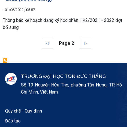
-
01/06/2022 | 05:57
Thông báo kế hoạch đăng ký học phần HK2/2021 - 2022 đợt
bổ sung
Pagination
Trang trước
Next page
‹‹
Page 2
››
TRƯỜNG ĐẠI HỌC TÔN ĐỨC THẮNG
Số 19 Nguyễn Hữu Thọ, phường Tân Hưng, TP. Hồ
Chí Minh, Việt Nam
Quy chế - Quy định
Đào tạo