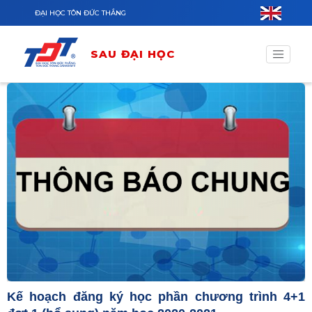
Nhảy đến nội dung
ĐẠI HỌC TÔN ĐỨC THẮNG
SAU ĐẠI HỌC
Kế hoạch đăng ký học phần chương trình 4+1