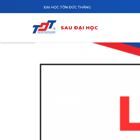
Nhảy đến nội dung
ĐẠI HỌC TÔN ĐỨC THẮNG
SAU ĐẠI HỌC