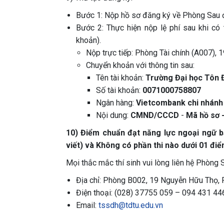
Bước 1: Nộp hồ sơ đăng ký về Phòng Sau đạ
Bước 2: Thực hiện nộp lệ phí sau khi có
khoản).
Nộp trực tiếp: Phòng Tài chính (A007),
Chuyển khoản với thông tin sau:
Tên tài khoản:
Trường Đại học Tôn
Số tài khoản:
0071000758807
Ngân hàng:
Vietcombank chi nhánh
Nội dung:
CMND/CCCD
-
Mã hồ sơ 
10) Điểm chuẩn đạt năng lực ngoại ngữ bậ
viết) và Không có phần thi nào dưới 01 điể
Mọi thắc mắc thí sinh vui lòng liên hệ Phòng 
Địa chỉ: Phòng B002, 19 Nguyễn Hữu Thọ, 
Điện thoại: (028) 37755 059 – 094 431 4
Email:
tssdh@tdtu.edu.vn