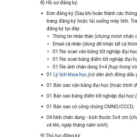
8) Hồ sơ đăng ký:
Đơn đăng ký (Sau khi hoàn thành các thông
trang đăng ký hoặc tải xuống máy tính. Tr
đăng ký tại đây:
Thông tin nhân thân
(chứng minh nhân 
Email cá nhân
(dùng để nhận tất cả thô
01 file scan văn bằng tốt nghiệp đại học
01 file scan bảng điểm tốt nghiệp đại h
01 file ảnh chân dung 3×4
(hụp trong vò
01
Lý lịch khoa học
(có dán ảnh đóng dấu g
01 Bản sao văn bằng đại học
(hoặc trình 
01 Bản sao bảng điểm tốt nghiệp đại học
01 Bản sao có công chứng CMND/CCCD;
04 hình chân dung - kích thước 3x4 cm (
ch
và tên, ngày tháng năm sinh
).
9) Thủ tục đăng ký: