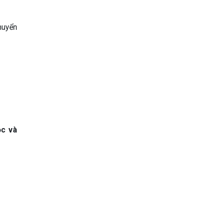
huyển
ọc và