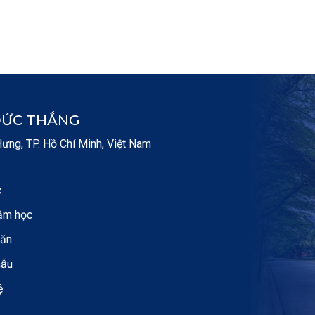
ĐỨC THẮNG
ng, TP. Hồ Chí Minh, Việt Nam
c
ăm học
văn
mẫu
ệ