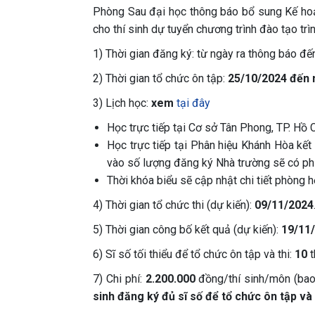
Phòng Sau đại học thông báo bổ sung Kế hoạc
cho thí sinh dự tuyển chương trình đào tạo tr
1) Thời gian đăng ký: từ ngày ra thông báo đế
2) Thời gian tổ chức ôn tập:
25/10/2024 đến 
3) Lịch học:
xem
tại đây
Học trực tiếp tại Cơ sở Tân Phong, TP. Hồ C
Học trực tiếp tại Phân hiệu Khánh Hòa kết 
vào số lượng đăng ký Nhà trường sẽ có phươ
Thời khóa biểu sẽ cập nhật chi tiết phòng 
4) Thời gian tổ chức thi (dự kiến):
09/11/2024
5) Thời gian công bố kết quả (dự kiến):
19/11/
6) Sĩ số tối thiểu để tổ chức ôn tập và thi:
10
t
7) Chi phí:
2.200.000
đồng/thí sinh/môn (bao 
sinh đăng ký đủ sĩ số để tổ chức ôn tập và