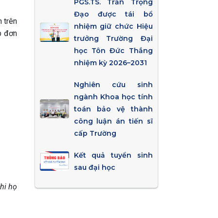
PGS.TS. Trần Trọng
Đạo được tái bổ
 trên
nhiệm giữ chức Hiệu
ộp đơn
trưởng Trường Đại
học Tôn Đức Thắng
nhiệm kỳ 2026–2031
Nghiên cứu sinh
ngành Khoa học tính
toán bảo vệ thành
công luận án tiến sĩ
cấp Trường
Kết quả tuyển sinh
sau đại học
hi họ