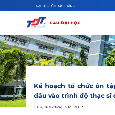
Nhảy đến nội dung
ĐẠI HỌC TÔN ĐỨC THẮNG
SAU ĐẠI HỌC
Kế hoạch tổ chức ôn tậ
đầu vào trình độ thạc sĩ
TDTU, 01/10/2024 | 16:12, GMT+7