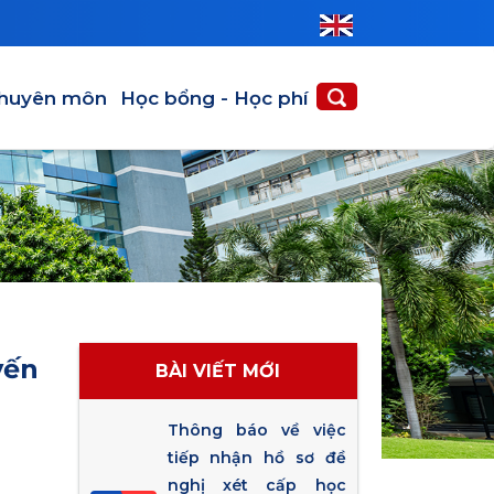
huyên môn
Học bổng - Học phí
yến
BÀI VIẾT MỚI
Thông báo về việc
tiếp nhận hồ sơ đề
nghị xét cấp học