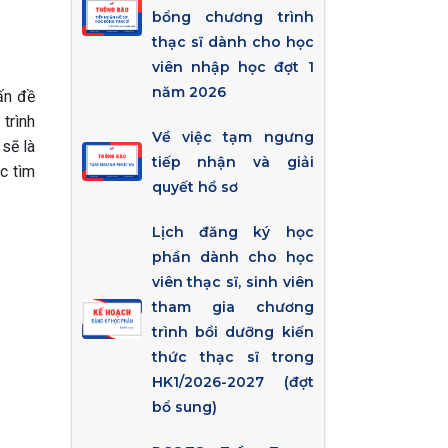
bổng chương trình
thạc sĩ dành cho học
viên nhập học đợt 1
năm 2026
ấn đề
 trình
Về việc tạm ngưng
sẽ là
tiếp nhận và giải
c tìm
quyết hồ sơ
Lịch đăng ký học
phần dành cho học
viên thạc sĩ, sinh viên
tham gia chương
trình bồi dưỡng kiến
thức thạc sĩ trong
HK1/2026-2027 (đợt
bổ sung)