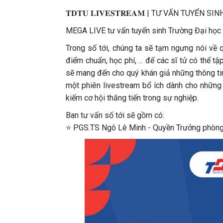
𝐓𝐃𝐓𝐔 𝐋𝐈𝐕𝐄𝐒𝐓𝐑𝐄𝐀𝐌 | TƯ VẤN TUYỂN 
MEGA LIVE tư vấn tuyển sinh Trường Đại học T
Trong số tới, chúng ta sẽ tạm ngưng nói về 
điểm chuẩn, học phí, ... để các sĩ tử có thể t
sẽ mang đến cho quý khán giả những thông tin
một phiên livestream bổ ích dành cho những
kiếm cơ hội thăng tiến trong sự nghiệp.
Ban tư vấn số tới sẽ gồm có:
⭐ PGS.TS Ngô Lê Minh - Quyền Trưởng phòng