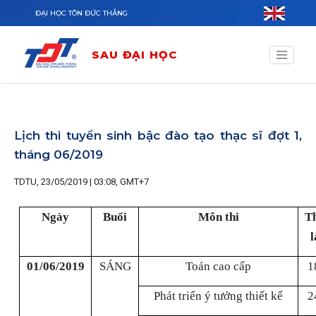
Nhảy đến nội dung
ĐẠI HỌC TÔN ĐỨC THẮNG
SAU ĐẠI HỌC
Lịch thi tuyển sinh bậc đào tạo thạc sĩ đợt 1,
tháng 06/2019
TDTU, 23/05/2019 | 03:08, GMT+7
Ngày
Buổi
Môn thi
Th
l
01/06/2019
SÁNG
Toán cao cấp
1
Phát triển ý tưởng thiết kế
2