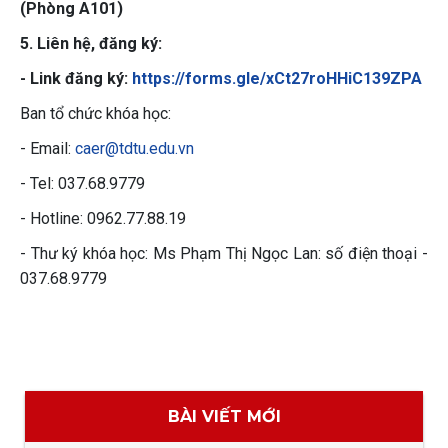
(Phòng A101)
5. Liên hệ, đăng ký:
- Link đăng ký:
https://forms.gle/
xCt27roHHiC139ZPA
Ban tổ chức khóa học:
- Email:
caer@tdtu.edu.vn
- Tel: 037.68.9779
- Hotline: 0962.77.88.19
- Thư ký khóa học: Ms Phạm Thị Ngọc Lan: số điện thoại -
037.68.9779
BÀI VIẾT MỚI