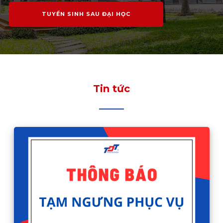
TUYỂN SINH SAU ĐẠI HỌC
Tin tức