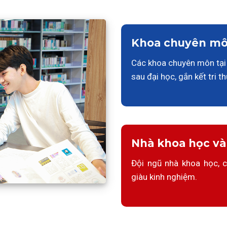
Khoa chuyên m
Các khoa chuyên môn tại 
sau đại học, gắn kết tri t
Nhà khoa học và
Đội ngũ nhà khoa học, c
giàu kinh nghiệm.