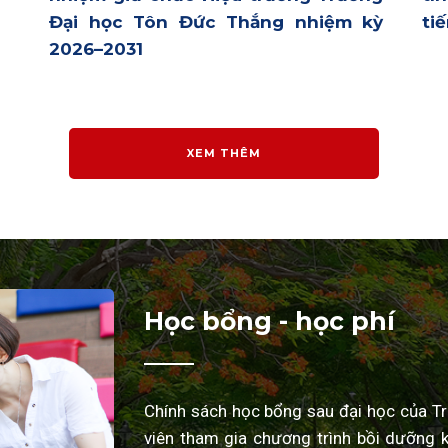
Đại học Tôn Đức Thắng nhiệm kỳ
ti
2026–2031
XEM THÊM
Học bổng - học phí
Chính sách học bổng sau đại học của T
viên tham gia chương trình bồi dưỡng k