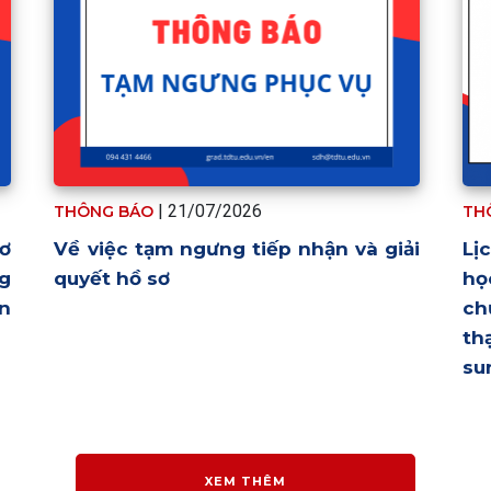
| 21/07/2026
THÔNG BÁO
TH
sơ
Về việc tạm ngưng tiếp nhận và giải
Lị
g
quyết hồ sơ
họ
n
ch
th
su
XEM THÊM