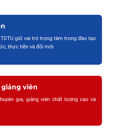
ôn
TDTU giữ vai trò trọng tâm trong đào tạo
hức, thực tiễn và đổi mới.
 giảng viên
huyên gia, giảng viên chất lượng cao và