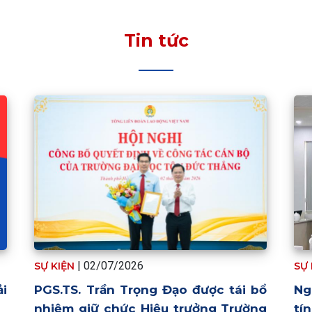
Tin tức
| 02/07/2026
SỰ KIỆN
SỰ
ải
PGS.TS. Trần Trọng Đạo được tái bổ
Ng
nhiệm giữ chức Hiệu trưởng Trường
tí