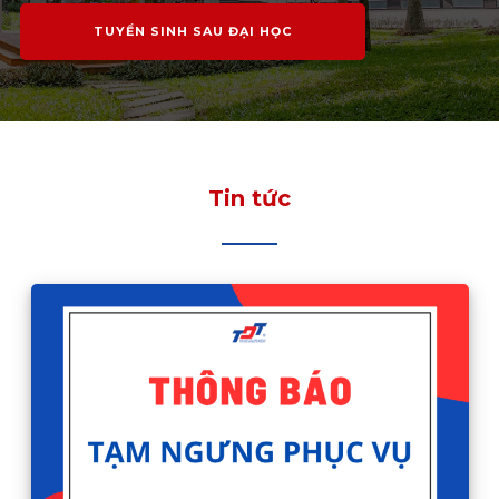
TUYỂN SINH SAU ĐẠI HỌC
Tin tức