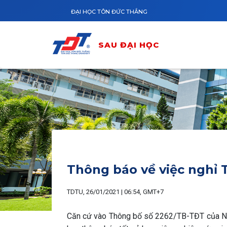
Nhảy đến nội dung
ĐẠI HỌC TÔN ĐỨC THẮNG
SAU ĐẠI HỌC
Thông báo về việc nghỉ
TDTU, 26/01/2021 | 06:54, GMT+7
Căn cứ vào Thông bố số 2262/TB-TĐT của Nhà