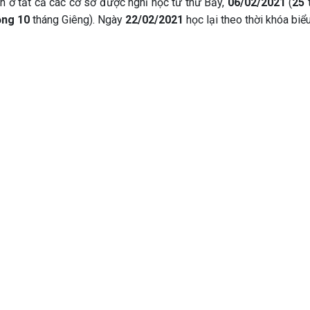
nh ở tất cả các cơ sở được nghỉ học từ thứ Bảy,
06/02/2021
(
25
ng 10
tháng Giêng). Ngày
22/02/2021
học lại theo thời khóa biểu