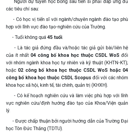
Người dự tuyển học bổng sau tiến sĩ phải đáp ứng đủ
các tiêu chí sau:
- Có học vị tiến sĩ với ngành/chuyên ngành đào tạo phù
hợp với lĩnh vực đào tạo-nghiên cứu của Trường.
- Tuổi không quá
45 tuổi
.
- Là tác giả đứng đầu và/hoặc tác giả gửi bài/liên hệ
của ít nhất
04 công bố khoa học thuộc CSDL WoS
đối
với nhóm ngành khoa học tự nhiên và kỹ thuật (KHTN-KT);
hoặc
02 công bố khoa học thuộc CSDL WoS hoặc 04
công bố khoa học thuộc CSDL Scopus
đối với các nhóm
khoa học xã hội, kinh tế, tài chính, quản trị (KHXH).
- Có kế hoạch nghiên cứu và làm việc phù hợp với lĩnh
vực nghiên cứu/định hướng đào tạo của Khoa/Viện quản
lý.
- Được chấp thuận bởi người hướng dẫn của Trường Đại
học Tôn Đức Thắng (TDTU).