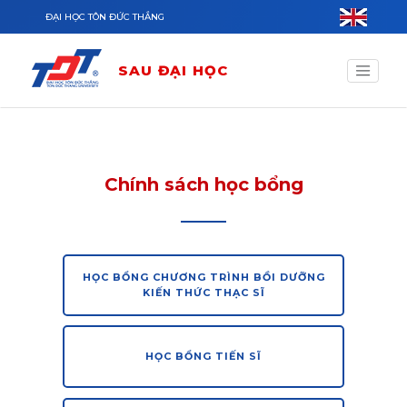
Nhảy đến nội dung
ĐẠI HỌC TÔN ĐỨC THẮNG
SAU ĐẠI HỌC
Chính sách học bổng
HỌC BỔNG CHƯƠNG TRÌNH BỒI DƯỠNG
KIẾN THỨC THẠC SĨ
HỌC BỔNG TIẾN SĨ