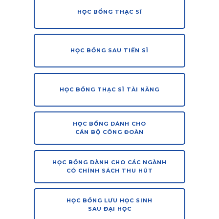
HỌC BỔNG THẠC SĨ
HỌC BỔNG SAU TIẾN SĨ
HỌC BỔNG THẠC SĨ TÀI NĂNG
HỌC BỔNG DÀNH CHO
CÁN BỘ CÔNG ĐOÀN
HỌC BỔNG DÀNH CHO CÁC NGÀNH
CÓ CHÍNH SÁCH THU HÚT
HỌC BỔNG LƯU HỌC SINH
SAU ĐẠI HỌC