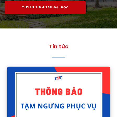
TUYỂN SINH SAU ĐẠI HỌC
Tin tức